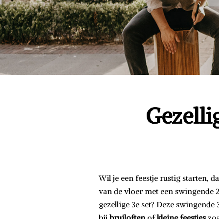
Gezelli
Wil je een feestje rustig starten, 
van de vloer met een swingende 2e
gezellige 3e set? Deze swingende 
bij
bruiloften
of
kleine
feestjes
zoa