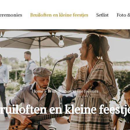
ceremonies
Bruiloften en kleine feestjes
Setlist
Foto 
Home
»
Bruiloften en kleine feestjes
ruiloften en kleine feestj