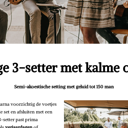
ge
3-setter
met kalme
Semi-akoestische setting met geluid tot 150 man
daarna voorzichtig de voetjes
 set en afsluiten met een
3-setter past prima
ls
verjaardagen
of