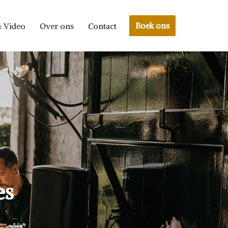
Boek ons
& Video
Over ons
Contact
es